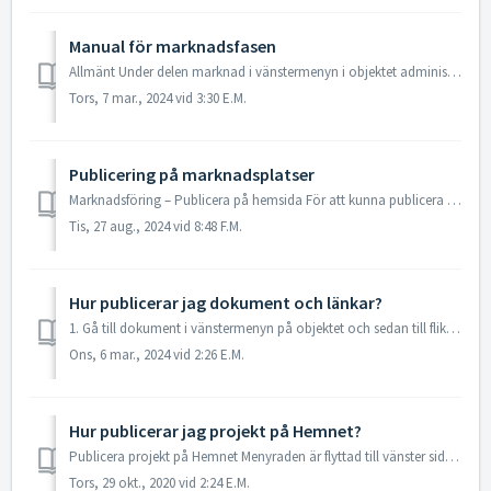
Manual för marknadsfasen
Allmänt Under delen marknad i vänstermenyn i objektet administrerar ni allt som har med marknadsföring att göra. Här fylls säljande beskrivningar i, fönste...
Tors, 7 mar., 2024 vid 3:30 E.M.
Publicering på marknadsplatser
Marknadsföring – Publicera på hemsida För att kunna publicera ditt objekt på marknadsplatserna rekommenderar vi att först publicera objektet på din hemsida...
Tis, 27 aug., 2024 vid 8:48 F.M.
Hur publicerar jag dokument och länkar?
1. Gå till dokument i vänstermenyn på objektet och sedan till fliken filer. 2. De filer som är ibockade som "Visa på Internet" kommer att pub...
Ons, 6 mar., 2024 vid 2:26 E.M.
Hur publicerar jag projekt på Hemnet?
Publicera projekt på Hemnet Menyraden är flyttad till vänster sida av Hemnet-formuläret. Gå igenom alla delar i menyn för att kontrollera uppgifterna. ...
Tors, 29 okt., 2020 vid 2:24 E.M.