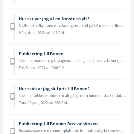
Hur skriver jag ut en fönsterskylt?
Skyltfönster Skyltfönster hittar ni genom att gå till marknadsfliken, därefter klicka er in på marknad och vidare ner till "fönsterskylt"-knap...
Mån, 4 juli, 2022 vid 1:11 E.M.
Publicering till Boneo
I den här manualen går vi igenom allting ni behöver veta kring publicering till marknadsplatsen Boneo. Hur och var hittar jag ID-numret på objektet? ...
Fre, 8 mar., 2024 vid 3:00 E.M.
Hur skickar jag slutpris till Boneo?
I den här artikeln kommer vi att gå igenom hur man skickar slutpris till Boneo, samt hur man inte skickar slutpris. 1. I objektet i Mspecs klickar ni på...
Tors, 13 jan., 2022 vid 2:56 E.M.
Publicering till Bonnier Bostadsboxen
Bostadsboxen är en annonsplattform för mäklarobjekt som visar utvalda annonser på Bonniers olika nyhetssajter. Annonserna laddas in i en animerad bildsnurra...