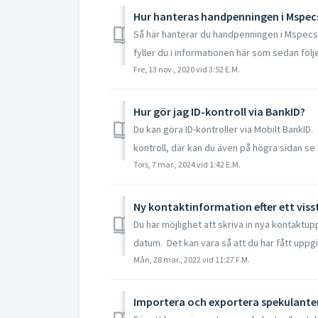
Hur hanteras handpenningen i Mspec
Så här hanterar du handpenningen i Mspecs 
fyller du i informationen här som sedan följe
Fre, 13 nov., 2020 vid 3:52 E.M.
Hur gör jag ID-kontroll via BankID?
Du kan göra ID-kontroller via Mobilt BankID. 
kontroll, där kan du även på högra sidan se o
Tors, 7 mar., 2024 vid 1:42 E.M.
Ny kontaktinformation efter ett vis
Du har möjlighet att skriva in nya kontaktupp
datum. Det kan vara så att du har fått uppgif
Mån, 28 mar., 2022 vid 11:27 F.M.
Importera och exportera spekulante