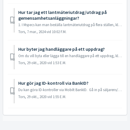
Hur tar jag ett lantmäteriutdrag/utdrag på
gemensamhetsanläggningar?
1. I Mspecs kan man beställa lantmäteriutdrag på flera ställen, klicka på moduler och välj sedan "Beställ lantmäteriutdrag". 2. Välj den informat...
Tors, 7 mar., 2024 vid 10:02 F.M.
Hur byter jag handläggare på ett uppdrag?
Om du vill byta eller lägga till en handläggare på ett uppdrag, klicka på intag i vänstermenyn i objektet och sedan på handläggare. 1. För att lägga t...
Tors, 29 okt., 2020 vid 1:53 E.M.
Hur gör jag ID-kontroll via BankID?
Du kan göra ID-kontroller via Mobilt BankID. Gå in på säljarens/köparens kontaktkort. Gå till fliken ID kontroll, där kan du även på högra sidan se o...
Tors, 29 okt., 2020 vid 1:55 E.M.