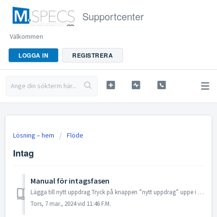
Supportcenter
Välkommen
LOGGA IN
REGISTRERA
Lösning – hem
Flöde
Intag
Manual för intagsfasen
Lägga till nytt uppdrag Tryck på knappen ”nytt uppdrag” uppe i högra hörnet i flödesvyn, som ni ser när ni precis loggat in i systemet. Välj ...
Tors, 7 mar., 2024 vid 11:46 F.M.