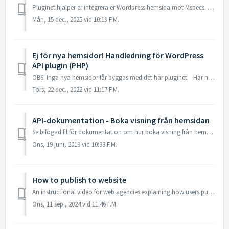
Pluginet hjälper er integrera er Wordpress hemsida mot Mspecs. Pluginet innehåller inga vyer utan är endast en koppling för att hantera publicering av data....
Mån, 15 dec., 2025 vid 10:19 F.M.
Ej för nya hemsidor! Handledning för WordPress
API plugin (PHP)
OBS! Inga nya hemsidor får byggas med det här pluginet. Här nedan finner ni handledning för Mspecs WordPress api plugin (PHP). WP-pluginet kan ...
Tors, 22 dec., 2022 vid 11:17 F.M.
API-dokumentation - Boka visning från hemsidan
Se bifogad fil för dokumentation om hur boka visning från hemsidan hanteras.
Ons, 19 juni, 2019 vid 10:33 F.M.
How to publish to website
An instructional video for web agencies explaining how users publish properties to a website and when notifications are triggered through the API. The vide...
Ons, 11 sep., 2024 vid 11:46 F.M.