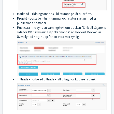
Marknad - Tidningsannons - bildtumnagel är nu större.
Projekt - bostäder - lgh-nummer och status i listan med ej
publicerade bostäder.
Publicera - nu syns en varningstext om bocken "länk till säljarens
sida för OB beskrivningsgodkännande" är ibockad. Bocken är
även flyttad högre upp för att vara mer synlig.
Tillträde - Förbered tillträde - fält tillagt för köparens bank.