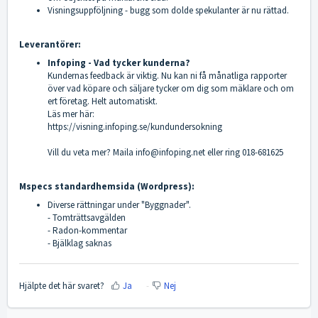
Visningsuppföljning - bugg som dolde spekulanter är nu rättad.
Leverantörer:
Infoping -
Vad tycker kunderna?
Kundernas feedback är viktig. Nu kan ni få månatliga rapporter
över vad köpare och säljare tycker om dig som mäklare och om
ert företag. Helt automatiskt.
Läs mer här:
https://visning.infoping.se/kundundersokning
Vill du veta mer? Maila
info@infoping.net
eller ring 018-681625
Mspecs standardhemsida (Wordpress):
Diverse rättningar under "Byggnader".
- Tomträttsavgälden
- Radon-kommentar
- Bjälklag saknas
Hjälpte det här svaret?
Ja
Nej