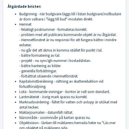
Åtgärdade brister:
Budgivning - när budgivare läggs till i listan budgivare/nollbudare
är dom valbara i "lägg till bud"-modalen direkt.
Hemnet
- felaktigt postnummer - formateras korrekt.
- problem med att publicera kommande objekt är nu åtgärdat.
- Hemnetfönstret är nu responsiv för att fungera bättre i mindre
enheter.
- nu går det att skriva in komma istället för punkt i tal.
- bättre formatering av tal.
- projekt - nu syns lgh-nummer i bostadslistan.
- bättre hantering av bilder.
- generella förbättringar.
- förbättrat utseende i Hemnetfönstret.
Kapitalvinstberäkning - rättning av skattereduktion vid
förlustförsäljning.
Lista - kommande visningar - kontor är valt som standard.
Lantmäteriet - övrig mark sparas nu korrekt.
Marknadsvärdering - fältet för vatten och avlopp är utökat med
antal tecken.
Mäklarjournalen - datumfält rättat.
Närområde - zoomnivån på kartan sparas nu.
Objektvision - länken till mäklarens hemsida heter nu "Läs mer
om objektet på mäklarens sida.